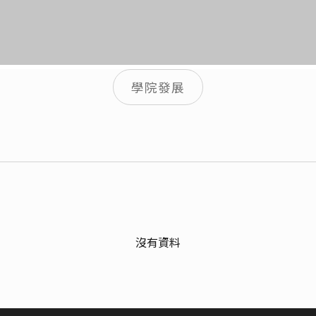
學院發展
院務年報
現況與規劃
傑出榮譽
傑出校友
沒有資料
活動花絮