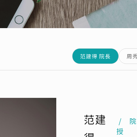
范建得 院長
周秀
范建
/ 
授