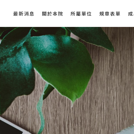
最新消息
關於本院
所屬單位
規章表單
成
學院簡介
學院系所
辦法規章
活
學院成員
各級中心
表單下載
傑
學院大事記
傑
聯絡我們
捐