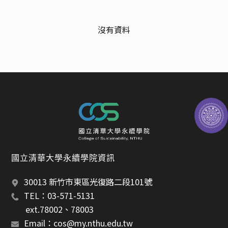
法令規章
沒有資料
學生專區
常用資訊及下載
榮譽院長
院長與副院長
行政人員
國立清華大學永續學院資訊
師資總覽
30013 新竹市東區光復路二段101號
學院系所
TEL：03-571-5131 
       ext.78002、78003
所屬單位
Email：cos@my.nthu.edu.tw