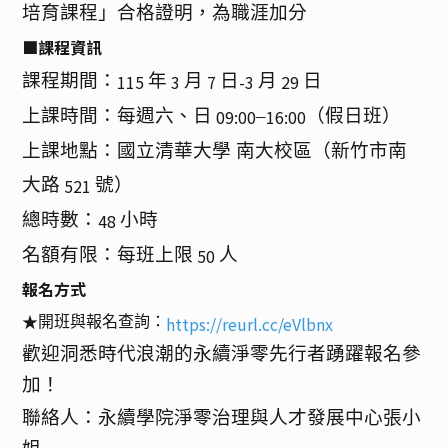
培育課程」合格證明，為職涯加分
■課程資訊
課程期間：
年
月
日
月
日
115
3
7
-3
29
上課時間：每週六、日
–
（假日班）
09:00
16:00
上課地點：國立清華大學 南大校區（新竹市南
大路
號）
521
總時數：
小時
48
名額有限：每班上限
人
50
報名方式
https://reurl.cc/eVlbnx
開班與報名查詢：
★
歡迎洞悉時代浪潮的永續淨零先行者踴躍報名參
加！
聯絡人：永續學院淨零治理與人才發展中心張小