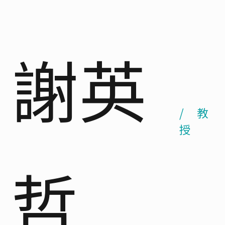
謝英
/ 教
授
哲