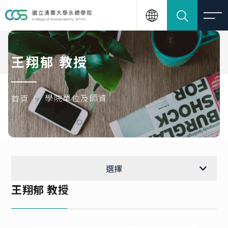
王翔郁 教授
學院單位及師資
首頁
各中心單位
選擇
王翔郁 教授
謝英哲 教授
王翔郁 教授