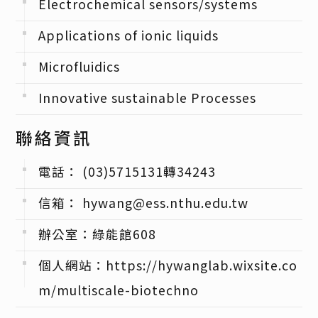
Electrochemical sensors/systems
Applications of ionic liquids
Microfluidics
Innovative sustainable Processes
聯絡資訊
電話： (03)5715131轉34243
信箱： hywang@ess.nthu.edu.tw
辦公室：綠能館608
個人網站：https://hywanglab.wixsite.co
m/multiscale-biotechno