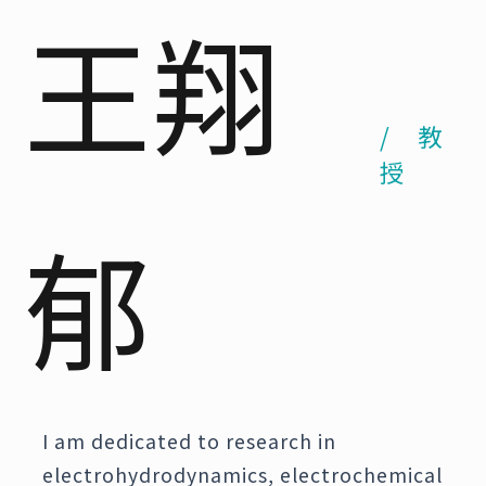
王翔
/ 教
授
郁
I am dedicated to research in
electrohydrodynamics, electrochemical