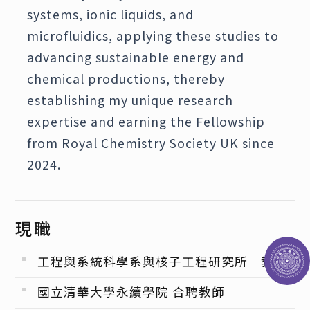
systems, ionic liquids, and
microfluidics, applying these studies to
advancing sustainable energy and
chemical productions, thereby
establishing my unique research
expertise and earning the Fellowship
from Royal Chemistry Society UK since
2024.
現職
工程與系統科學系與核子工程研究所 教授
國立清華大學永續學院 合聘教師