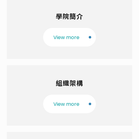
法令規章
學院簡介
學生專區
View more
常用資訊及下載
榮譽院長
院長與副院長
組織架構
行政人員
師資總覽
View more
學院系所
所屬單位